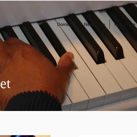
Domicile
New Page
New Page
et