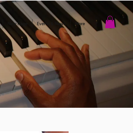
New Page
Events & News
More